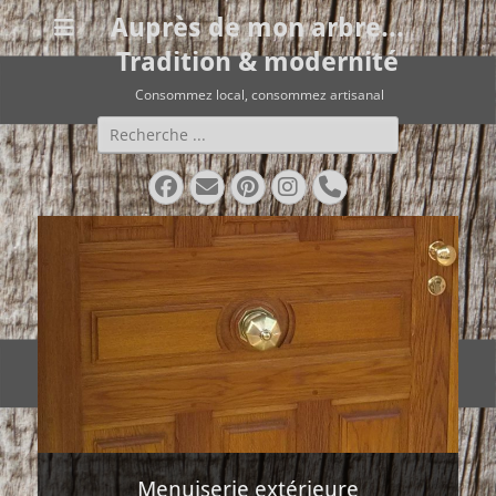
Auprès de mon arbre...
Tradition & modernité
Consommez local, consommez artisanal
Rechercher :
Facebook
E-
Pinterest
Instagram
Tél
mail
Menuiserie extérieure