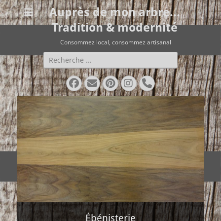
Auprès de mon arbre...
Tradition & modernité
Consommez local, consommez artisanal
Rechercher :
Facebook
E-
Pinterest
Instagram
Tél
mail
Ébénisterie